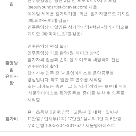
연주동영상은 경연 2일 전 오후 6시까지 이메일
법
(seoulyoungartist@naver.com) 제출
이메일 제목은 참가악기명+학년+참가자명으로 기재함.
(예:피아노초2홍길동)
연주동영상 파일명은 참가악기명+학년+참가자명으로
기재함.(예:피아노초2홍길동)
연주동영상 편집 불가
연주동영상 가로 촬영(원-테이크 방식)
참가자의 얼굴과 손이 잘 보이도록 세팅하여 전신
촬영방
연주동영상 촬영
법
참가자는 연주 전 ‘서울영아티스트 음악콩쿠르
유의사
영상입니다.’라고 말한 후 연주를 시작함
항
또는 피아노는 측면ㆍ그 외 악기(성악)는 보면대 위에
‘서울영아티스트 음악콩쿠르’ 종이를 부착 후 연주를
시작함
유ㆍ초등부 9만원 / 중ㆍ고등부 및 대학ㆍ일반부
참가비
12만원 / 입시부(2곡) 17만원/ 실내악 1인 각 6만원
우리은행 1005-204-331757 / 서울영아티스트