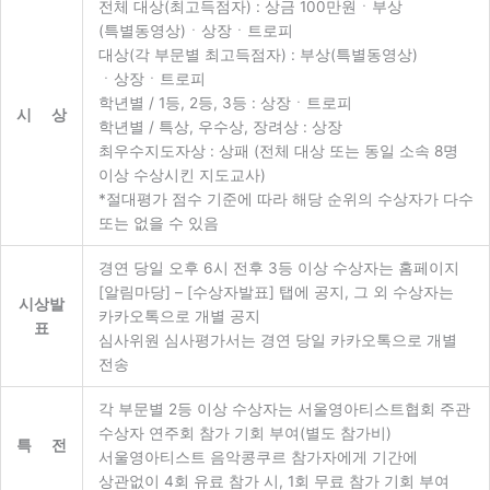
전체 대상(최고득점자) : 상금 100만원ㆍ부상
(특별동영상)ㆍ상장ㆍ트로피
대상(각 부문별 최고득점자) : 부상(특별동영상)
ㆍ상장ㆍ트로피
학년별 / 1등, 2등, 3등 : 상장ㆍ트로피
시 상
학년별 / 특상, 우수상, 장려상 : 상장
최우수지도자상 : 상패 (전체 대상 또는 동일 소속 8명
이상 수상시킨 지도교사)
*절대평가 점수 기준에 따라 해당 순위의 수상자가 다수
또는 없을 수 있음
경연 당일 오후 6시 전후 3등 이상 수상자는 홈페이지
[알림마당] – [수상자발표] 탭에 공지, 그 외 수상자는
시상발
카카오톡으로 개별 공지
표
심사위원 심사평가서는 경연 당일 카카오톡으로 개별
전송
각 부문별 2등 이상 수상자는 서울영아티스트협회 주관
수상자 연주회 참가 기회 부여(별도 참가비)
특 전
서울영아티스트 음악콩쿠르 참가자에게 기간에
상관없이 4회 유료 참가 시, 1회 무료 참가 기회 부여