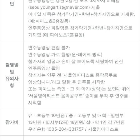
연주동영상은 경연 2일 전 오후 6시까지 이메일
법
(seoulyoungartist@naver.com) 제출
이메일 제목은 참가악기명+학년+참가자명으로 기재함.
(예:피아노초2홍길동)
연주동영상 파일명은 참가악기명+학년+참가자명으로
기재함.(예:피아노초2홍길동)
연주동영상 편집 불가
연주동영상 가로 촬영(원-테이크 방식)
참가자의 얼굴과 손이 잘 보이도록 세팅하여 전신
촬영방
연주동영상 촬영
법
참가자는 연주 전 ‘서울영아티스트 음악콩쿠르
유의사
영상입니다.’라고 말한 후 연주를 시작함
항
또는 피아노는 측면ㆍ그 외 악기(성악)는 보면대 위에
‘서울영아티스트 음악콩쿠르’ 종이를 부착 후 연주를
시작함
유ㆍ초등부 10만원 / 중ㆍ고등부 및 대학ㆍ일반부
참가비
13만원 / 입시부(2곡) 18만원/ 실내악 1인 각 7만원
우리은행 1005-204-331757 / 서울영아티스트