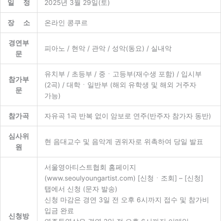
일 정
2025년 3월 29일(토)
장 소
온라인 콩쿠르
경연부
피아노 / 현악 / 관악 / 성악(동요) / 실내악
문
유치부 / 초등부 / 중ㆍ고등부(재수생 포함) / 입시부
참가부
(2곡) / 대학ㆍ일반부 (해외 유학생 및 해외 거주자
문
가능)
참가곡
자유곡 1곡 반복 없이 암보로 연주(반주자 참가자 동반)
심사위
현 음대교수 및 음악계 권위자로 위촉하여 당일 발표
원
서울영아티스트협회 홈페이지
(www.seoulyoungartist.com) [신청ㆍ조회] – [신청]
탭에서 신청 (문자 발송)
신청 마감은 경연 3일 전 오후 6시까지 접수 및 참가비
입금 완료
신청방