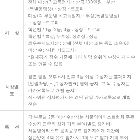
전체 대상(최고득점자) : 상금 100만원ㆍ부상
(특별동영상)ㆍ상장ㆍ트로피
대상(각 부문별 최고득점자) : 부상(특별동영상)
ㆍ상장ㆍ트로피
학년별 / 1등, 2등, 3등 : 상장ㆍ트로피
시 상
학년별 / 특상, 우수상, 장려상 : 상장
최우수지도자상 : 상패 (전체 대상 또는 동일 소속 8명
이상 수상시킨 지도교사)
*절대평가 점수 기준에 따라 해당 순위의 수상자가 다수
또는 없을 수 있음
경연 당일 오후 6시 전후 3등 이상 수상자는 홈페이지
[알림마당] – [수상자발표] 탭에 공지, 그 외 수상자는
시상발
카카오톡으로 개별 공지
표
심사위원 심사평가서는 경연 당일 카카오톡으로 개별
전송
각 부문별 2등 이상 수상자는 서울영아티스트협회 주관
수상자 연주회 참가 기회 부여(별도 참가비)
특 전
서울영아티스트 음악콩쿠르 참가자에게 기간에
상관없이 4회 유료 참가 시, 1회 무료 참가 기회 부여